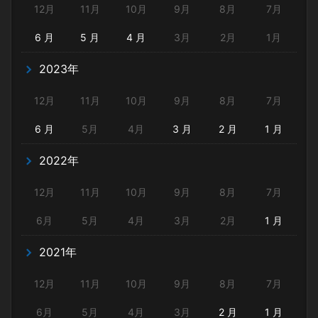
12月
11月
10月
9月
8月
7月
6 月
5 月
4 月
3月
2月
1月
2023年
12月
11月
10月
9月
8月
7月
6 月
5月
4月
3 月
2 月
1 月
2022年
12月
11月
10月
9月
8月
7月
6月
5月
4月
3月
2月
1 月
2021年
12月
11月
10月
9月
8月
7月
6月
5月
4月
3月
2 月
1 月