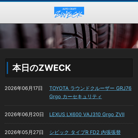
本日のZWECK
2026年06月17日
TOYOTA ラウンドクルーザー GRJ76
Grgo カーセキュリティ
2026年06月20日
LEXUS LX600 VAJ310 Grgo ZVⅡ
2026年05月27日
シビック タイプR FD2 内張張替