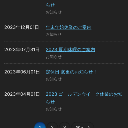
らせ
お知らせ
2023年12月01日
年末年始休業のご案内
お知らせ
2023年07月31日
2023 夏期休暇のご案内
お知らせ
2023年06月01日
定休日 変更のお知らせ！
お知らせ
2023年04月01日
2023 ゴールデンウイーク休業のお知
らせ
お知らせ
1
2
3
次へ