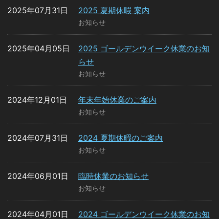
2025年07月31日
2025 夏期休暇 案内
お知らせ
2025年04月05日
2025 ゴールデンウイーク休業のお知
らせ
お知らせ
2024年12月01日
年末年始休業のご案内
お知らせ
2024年07月31日
2024 夏期休暇のご案内
お知らせ
2024年06月01日
臨時休業のお知らせ
お知らせ
2024年04月01日
2024 ゴールデンウイーク休業のお知