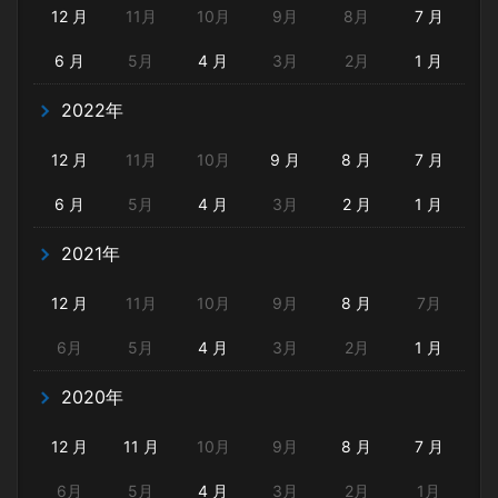
12 月
11月
10月
9月
8月
7 月
6 月
5月
4 月
3月
2月
1 月
2022年
12 月
11月
10月
9 月
8 月
7 月
6 月
5月
4 月
3月
2 月
1 月
2021年
12 月
11月
10月
9月
8 月
7月
6月
5月
4 月
3月
2月
1 月
2020年
12 月
11 月
10月
9月
8 月
7 月
6月
5月
4 月
3月
2月
1月