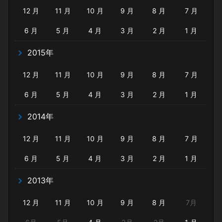
12 月
11 月
10 月
9 月
8 月
7 月
6 月
5 月
4 月
3 月
2 月
1 月
2015年
12 月
11 月
10 月
9 月
8 月
7 月
6 月
5 月
4 月
3 月
2 月
1 月
2014年
12 月
11 月
10 月
9 月
8 月
7 月
6 月
5 月
4 月
3 月
2 月
1 月
2013年
12 月
11 月
10 月
9 月
8 月
7月