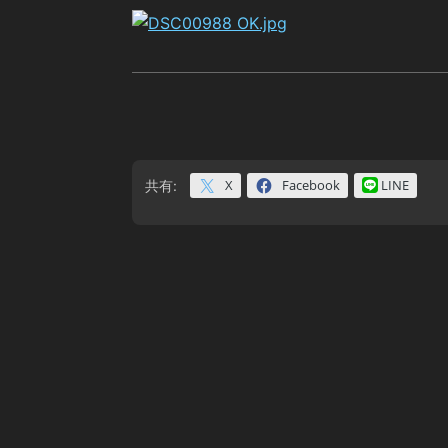
X
Facebook
LINE
共有: