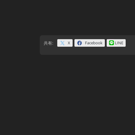
X
Facebook
LINE
共有: